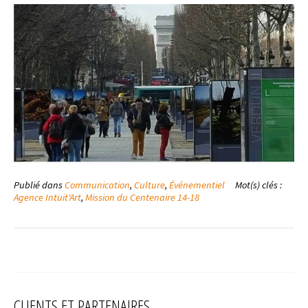
Publié dans
Communication
,
Culture
,
Événementiel
Mot(s) clés :
Agence Intuit'Art
,
Mission du Centenaire 14-18
CLIENTS ET PARTENAIRES