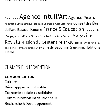
Agence Intuit'Art
Agence Pixelis
Agence Angie
Conseil des Élus
Asparagus
Cinémathèque Française
Cliomedia
Coca Cola France
France 5 Éducation
du Pays Basque
Danone
Groupements
Magazine
d'employeurs
Le Monde Diplomatique
Les Concerts de Scarlett
Revista
Mission du Centenaire 14-18
Nobatek
Office National
Ville de Bayonne
Éditions
des Forêts
Pierre & Vacances
SAIDV
Éditions Koegui
Librio
CHAMPS D’INTERVENTION
COMMUNICATION
Culture
Développpement durable
Economie sociale et solidaire
Communication institutionnelle
Recherche & Développement