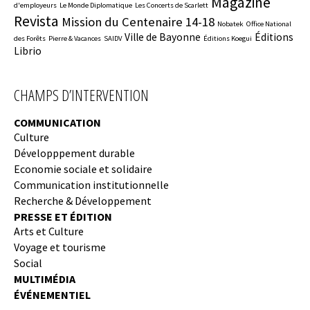
Magazine
d'employeurs
Le Monde Diplomatique
Les Concerts de Scarlett
Revista
Mission du Centenaire 14-18
Nobatek
Office National
Ville de Bayonne
Éditions
des Forêts
Pierre & Vacances
SAIDV
Éditions Koegui
Librio
CHAMPS D’INTERVENTION
COMMUNICATION
Culture
Développpement durable
Economie sociale et solidaire
Communication institutionnelle
Recherche & Développement
PRESSE ET ÉDITION
Arts et Culture
Voyage et tourisme
Social
MULTIMÉDIA
ÉVÉNEMENTIEL