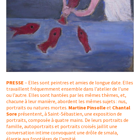
PRESSE
– Elles sont peintres et amies de longue date. Elles
travaillent fréquemment ensemble dans l’atelier de l’une
ou l’autre. Elles sont hantées par les mêmes thèmes, et,
chacune à leur manière, abordent les mêmes sujets : nus,
portraits ou natures mortes.
Martine Pinsolle
et
Chantal
Sore
présentent, à Saint-Sébastien, une exposition de
portraits, composée à quatre mains. De leurs portraits de
famille, autoportraits et portraits croisés jaillit une
conversation intime convoquant une drôle de smala,
élargie aux frontières de l’amitié.