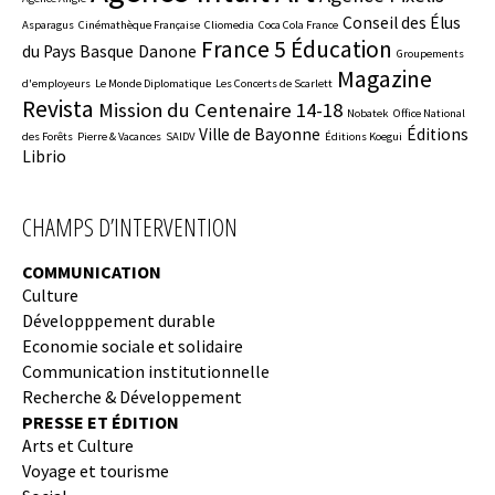
Conseil des Élus
Asparagus
Cinémathèque Française
Cliomedia
Coca Cola France
France 5 Éducation
du Pays Basque
Danone
Groupements
Magazine
d'employeurs
Le Monde Diplomatique
Les Concerts de Scarlett
Revista
Mission du Centenaire 14-18
Nobatek
Office National
Ville de Bayonne
Éditions
des Forêts
Pierre & Vacances
SAIDV
Éditions Koegui
Librio
CHAMPS D’INTERVENTION
COMMUNICATION
Culture
Développpement durable
Economie sociale et solidaire
Communication institutionnelle
Recherche & Développement
PRESSE ET ÉDITION
Arts et Culture
Voyage et tourisme