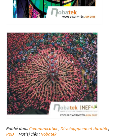
Publié dans
Communication
,
Développpement durable
,
R&D
Mot(s) clés :
Nobatek