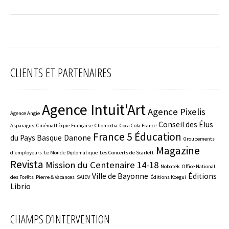
CLIENTS ET PARTENAIRES
Agence Intuit'Art
Agence Pixelis
Agence Angie
Conseil des Élus
Asparagus
Cinémathèque Française
Cliomedia
Coca Cola France
France 5 Éducation
du Pays Basque
Danone
Groupements
Magazine
d'employeurs
Le Monde Diplomatique
Les Concerts de Scarlett
Revista
Mission du Centenaire 14-18
Nobatek
Office National
Ville de Bayonne
Éditions
des Forêts
Pierre & Vacances
SAIDV
Éditions Koegui
Librio
CHAMPS D’INTERVENTION